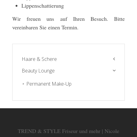
Lippenschattierung
Wir freuen uns auf Ihren Besuch. Bitte
vereinbaren Sie einen Termin.
Haare & Schere
Beauty Lounge
Friseur
Haarverlängerung
Permanent Make-Up
Haarverdichtung
Typberatung
TREND & STYLE Friseur und mehr | Nicole